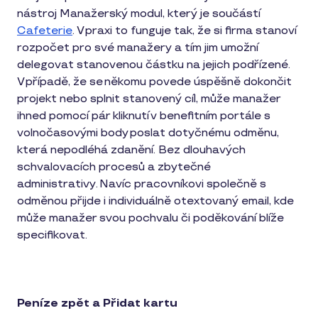
nástroj Manažerský modul, který je součástí
Cafeterie
. V praxi to funguje tak, že si firma stanoví
rozpočet pro své manažery a tím jim umožní
delegovat stanovenou částku na jejich podřízené.
V případě, že se někomu povede úspěšně dokončit
projekt nebo splnit stanovený cíl, může manažer
ihned pomocí pár kliknutí v benefitním portále s
volnočasovými body poslat dotyčnému odměnu,
která nepodléhá zdanění. Bez dlouhavých
schvalovacích procesů a zbytečné
administrativy. Navíc pracovníkovi společně s
odměnou přijde i individuálně otextovaný email, kde
může manažer svou pochvalu či poděkování blíže
specifikovat.
Peníze zpět a Přidat kartu