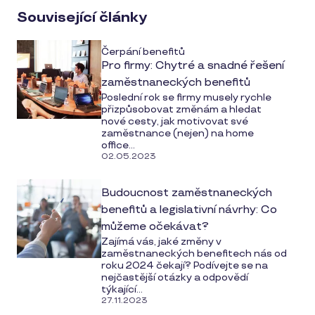
social
Související články
media
Čerpání benefitů
Pro firmy: Chytré a snadné řešení
zaměstnaneckých benefitů
Poslední rok se firmy musely rychle
přizpůsobovat změnám a hledat
nové cesty, jak motivovat své
zaměstnance (nejen) na home
office...
02.05.2023
Budoucnost zaměstnaneckých
benefitů a legislativní návrhy: Co
můžeme očekávat?
Zajímá vás, jaké změny v
zaměstnaneckých benefitech nás od
roku 2024 čekají? Podívejte se na
nejčastější otázky a odpovědí
týkající...
27.11.2023