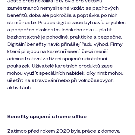
Ještě před několika lety bylo pro většinu
zaměstnanců nemyslitelné vzdát se papírových
benefitů, doba ale pokročila a poptávka po nich
strmě roste. Proces digitalizace byl navíc urychlen
a podpořen okolnostmi loňského roku – platit
bezkontaktně je pohodlné, praktické a bezpečné.
Digitální benefity navíc přinášejí řadu výhod. Firmy,
které přejdou na karetní řešení, čeká menší
administrativní zatížení spojené s distribucí
poukázek. Uživatelé karetních produktů zase
mohou využít speciálních nabídek, díky nimž mohou
ušetřit na stravování nebo při volnočasových
aktivitách.
Benefity spojené s home office
Zatímco před rokem 2020 byla práce z domova