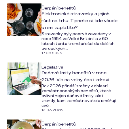
Čerpání benefitů
Elektronické stravenky a jejich
růst na trhu: Tipnete si, kde všude
s nimi zaplatíte?
Stravenky byly poprvé zavedeny v
roce 1954 ve Velké Británii a v 60.
letech tento trend přešel do dalších
evropských...
17.08.2023
Legislativa
Daňové limity benefitů v roce
2026: Víc na volný čas i zdraví
Rok 2026 přináší změny v oblasti
zaměstnaneckých benefitů, které
ovlivní nejen daňové limity, ale i
trendy, kam zaměstnavatelé směřují
své...
13.03.2026
Čerpání benefitů