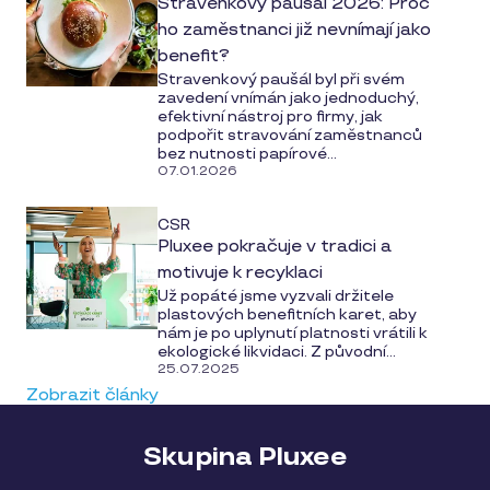
Stravenkový paušál 2026: Proč
ho zaměstnanci již nevnímají jako
benefit?
Stravenkový paušál byl při svém
zavedení vnímán jako jednoduchý,
efektivní nástroj pro firmy, jak
podpořit stravování zaměstnanců
bez nutnosti papírové...
07.01.2026
CSR
Pluxee pokračuje v tradici a
motivuje k recyklaci
Už popáté jsme vyzvali držitele
plastových benefitních karet, aby
nám je po uplynutí platnosti vrátili k
ekologické likvidaci. Z původní...
25.07.2025
Zobrazit články
Skupina Pluxee