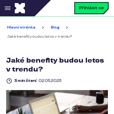
Přejít k hlavnímu obsahu
V
Přihlásit se
Hlavní stránka
Blog
Jaké benefity budou letos v trendu?
Jaké benefity budou letos
v trendu?
3 min čtení
02.05.2023