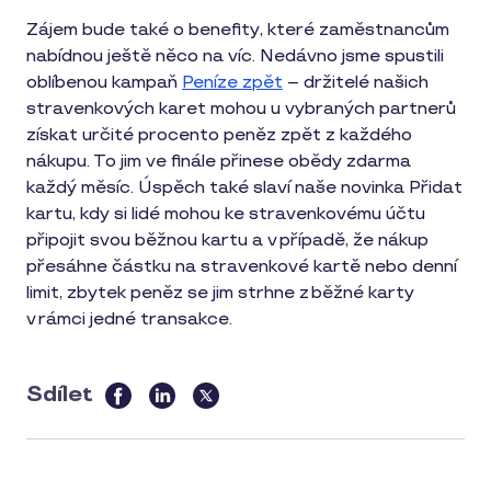
Zájem bude také o benefity, které zaměstnancům
nabídnou ještě něco na víc. Nedávno jsme spustili
oblíbenou kampaň
Peníze zpět
– držitelé našich
stravenkových karet mohou u vybraných partnerů
získat určité procento peněz zpět z každého
nákupu. To jim ve finále přinese obědy zdarma
každý měsíc. Úspěch také slaví naše novinka Přidat
kartu, kdy si lidé mohou ke stravenkovému účtu
připojit svou běžnou kartu a v případě, že nákup
přesáhne částku na stravenkové kartě nebo denní
limit, zbytek peněz se jim strhne z běžné karty
v rámci jedné transakce.
Sdílet
this
article
on