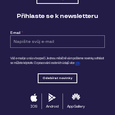
Přihlaste se k newsletteru
E-mail
*
Váš e-mail je u nás v bezpečí. Jednou měsíčně vám pošleme novinky, odhlásit
se můžete kdykoliv.
O zpracování osobních údajů více
zde
.
IOS
Android
AppGallery