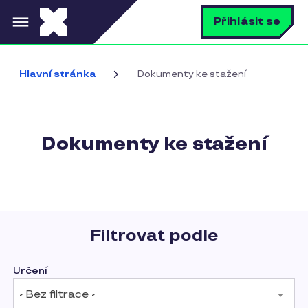
Přejít k hlavnímu obsahu
V
Přihlásit se
Hlavní stránka
Dokumenty ke stažení
Dokumenty ke stažení
Vyhledávání
Filtrovat podle
Určení
- Bez filtrace -