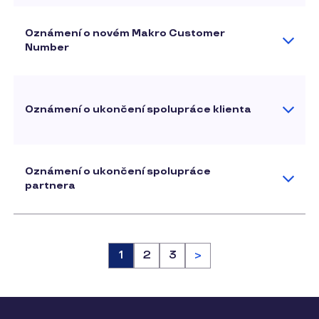
Oznámení o novém Makro Customer
Number
Oznámení o ukončení spolupráce klienta
Oznámení o ukončení spolupráce
partnera
Stránka
1
Stránka
2
Stránka
3
>