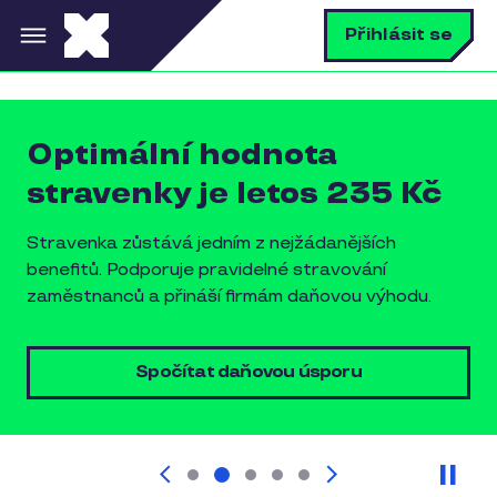
Přejít k hlavnímu obsahu
V
Přihlásit se
Optimální hodnota
stravenky je letos 235 Kč
Stravenka zůstává jedním z nejžádanějších
benefitů. Podporuje pravidelné stravování
zaměstnanců a přináší firmám daňovou výhodu.
Spočítat daňovou úsporu
Pau