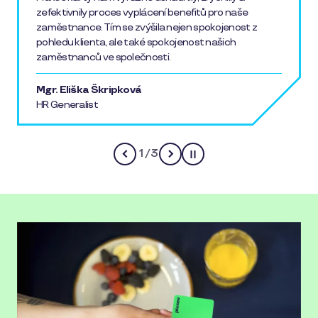
Přechod na Multibenefit ušetřil mnoho času
spojeného s administrativou okolo rozdávání
poukázek. Stravování od Pluxee je dobrou alternativou
pro zaměstnance, kteří nenavštěvují závodní jídelnu.
Sage Automotive Interiors
Strakonice Fabrics s.r.o.
2
/
3
Pause