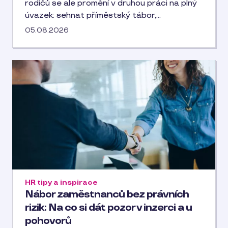
rodičů se ale promění v druhou práci na plný
úvazek: sehnat příměstský tábor,…
05.08.2026
HR tipy a inspirace
Nábor zaměstnanců bez právních
rizik: Na co si dát pozor v inzerci a u
pohovorů