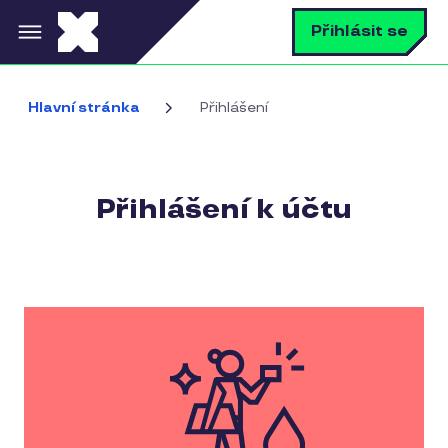
Přejít k hlavnímu obsahu
V
Přihlásit se
Hlavní stránka
Přihlášení
Přihlášení k účtu