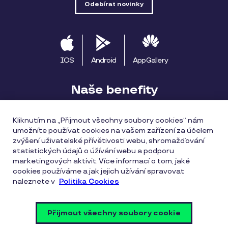
IOS
Android
AppGallery
Naše benefity
Pluxee výhody
Začínáme s Pluxee
Kliknutím na „Přijmout všechny soubory cookies“ nám
umožníte používat cookies na vašem zařízení za účelem
Apple Pay
Pluxee Cestuj
Pluxee Rozvoz
zvýšení uživatelské přívětivosti webu, shromažďování
statistických údajů o úžívání webu a podporu
Katalog provozoven
marketingových aktivit. Více informací o tom, jaké
cookies používáme a jak jejich užívání spravovat
naleznete v
Politika Cookies
Všeobecné obchodní podmínky
Zásady ochrany osobních údajů
Zásady cookies
Přijmout všechny soubory cookie
Vulnerability Disclosure Policy