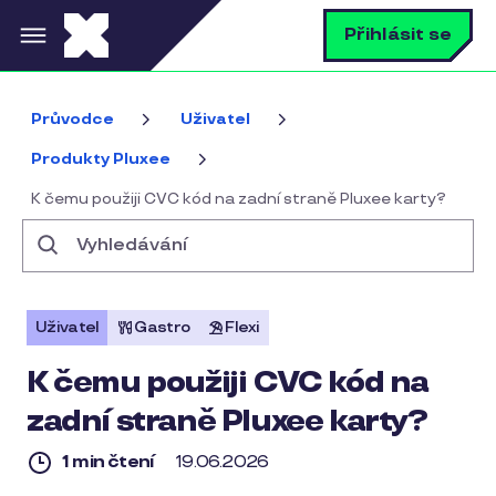
Přejít k hlavnímu obsahu
V
Přihlásit se
Průvodce
Uživatel
Produkty Pluxee
K čemu použiji CVC kód na zadní straně Pluxee karty?
Vyhledávání
Uživatel
Gastro
Flexi
K čemu použiji CVC kód na
zadní straně Pluxee karty?
1 min čtení
19.06.2026