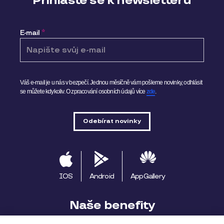
Přihlaste se k newsletteru
E-mail
*
Váš e-mail je u nás v bezpečí. Jednou měsíčně vám pošleme novinky, odhlásit
se můžete kdykoliv.
O zpracování osobních údajů více
zde
.
IOS
Android
AppGallery
Naše benefity