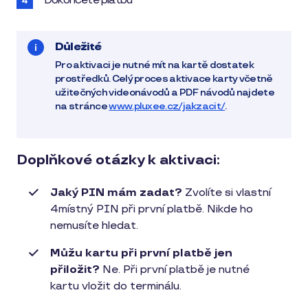
Dokončete platbu
Důležité
Pro aktivaci je nutné mít na kartě dostatek
prostředků. Celý proces aktivace karty včetně
užitečných videonávodů a PDF návodů najdete
na stránce
www.pluxee.cz/jakzacit/
.
Doplňkové otázky k aktivaci:
Jaký PIN mám zadat?
Zvolíte si vlastní
4místný PIN při první platbě. Nikde ho
nemusíte hledat.
Můžu kartu při první platbě jen
přiložit?
Ne. Při první platbě je nutné
kartu vložit do terminálu.