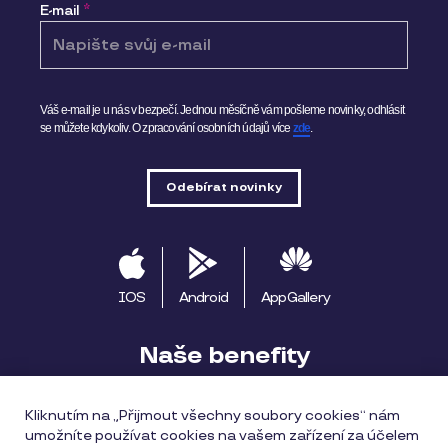
E-mail
*
Váš e-mail je u nás v bezpečí. Jednou měsíčně vám pošleme novinky, odhlásit
se můžete kdykoliv.
O zpracování osobních údajů více
zde
.
IOS
Android
AppGallery
Naše benefity
Pluxee výhody
Začínáme s Pluxee
Kliknutím na „Přijmout všechny soubory cookies“ nám
umožníte používat cookies na vašem zařízení za účelem
Apple Pay
Pluxee Cestuj
Pluxee Rozvoz