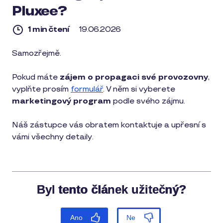
Pluxee?
1 min čtení
19.06.2026
1
Samozřejmě.
min
čtení
Pokud máte
zájem o propagaci své provozovny
,
vyplňte prosím
formulář
. V něm si vyberete
marketingový program
podle svého zájmu.
Náš zástupce vás obratem kontaktuje a upřesní s
vámi všechny detaily.