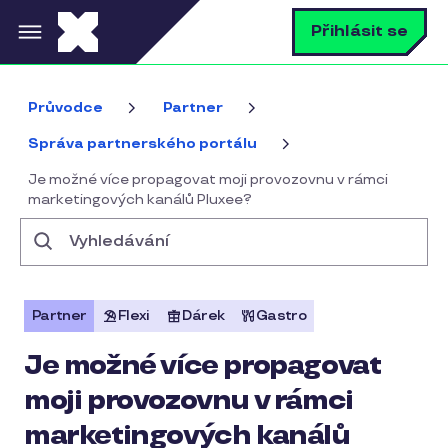
Přejít k hlavnímu obsahu
V
Přihlásit se
Průvodce
Partner
Správa partnerského portálu
Je možné více propagovat moji provozovnu v rámci
marketingových kanálů Pluxee?
Vyhledávání
Partner
Flexi
Dárek
Gastro
Je možné více propagovat
moji provozovnu v rámci
marketingových kanálů