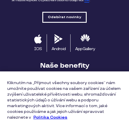
se můžete kdykoliv.
O zpracování osobních údajů více
zde
.
IOS
Android
AppGallery
Naše benefity
Pluxee výhody
Začínáme s Pluxee
Kliknutím na „Přijmout všechny soubory cookies“ nám
umožníte používat cookies na vašem zařízení za účelem
Apple Pay
Pluxee Cestuj
Pluxee Rozvoz
zvýšení uživatelské přívětivosti webu, shromažďování
statistických údajů o úžívání webu a podporu
Katalog provozoven
marketingových aktivit. Více informací o tom, jaké
cookies používáme a jak jejich užívání spravovat
naleznete v
Politika Cookies
Všeobecné obchodní podmínky