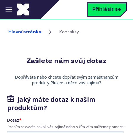
Přejít k hlavnímu obsahu
V
Přihlásit se
Hlavní stránka
Kontakty
Zašlete nám svůj dotaz