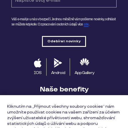
Váš e-mail je u nás v bezpečí. Jednou měsíčně vám pošleme novinky, odhlásit
se můžete kdykoliv.
O zpracování osobních údajů více
zde
.
IOS
Android
AppGallery
Naše benefity
Pluxee výhody
Začínáme s Pluxee
Kliknutím na „Přijmout všechny soubory cookies“ nám
umožníte používat cookies na vašem zařízení za účelem
Apple Pay
Pluxee Cestuj
Pluxee Rozvoz
zvýšení uživatelské přívětivosti webu, shromažďování
statistických údajů o úžívání webu a podporu
Katalog provozoven