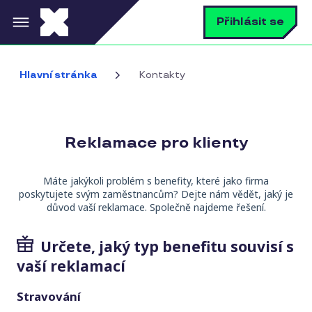
Přejít k hlavnímu obsahu
V
Přihlásit se
Hlavní stránka
Kontakty
Reklamace pro klienty