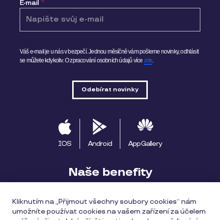
E-mail
*
Váš e-mail je u nás v bezpečí. Jednou měsíčně vám pošleme novinky, odhlásit
se můžete kdykoliv.
O zpracování osobních údajů více
zde
.
IOS
Android
AppGallery
Naše benefity
Pluxee výhody
Začínáme s Pluxee
Kliknutím na „Přijmout všechny soubory cookies“ nám
umožníte používat cookies na vašem zařízení za účelem
Apple Pay
Pluxee Cestuj
Pluxee Rozvoz