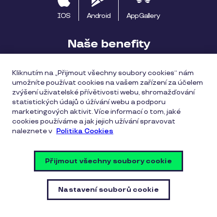
IOS
Android
AppGallery
Naše benefity
Pluxee výhody
Začínáme s Pluxee
Kliknutím na „Přijmout všechny soubory cookies“ nám
umožníte používat cookies na vašem zařízení za účelem
Apple Pay
Pluxee Cestuj
Pluxee Rozvoz
zvýšení uživatelské přívětivosti webu, shromažďování
statistických údajů o úžívání webu a podporu
Katalog provozoven
marketingových aktivit. Více informací o tom, jaké
cookies používáme a jak jejich užívání spravovat
naleznete v
Politika Cookies
Všeobecné obchodní podmínky
Zásady ochrany osobních údajů
Zásady cookies
Přijmout všechny soubory cookie
Vulnerability Disclosure Policy
Nastavení souborů cookie
Nastavení souborů cookie
Jsme certifikovaní na ISO 9001 | © Copyright Pluxee