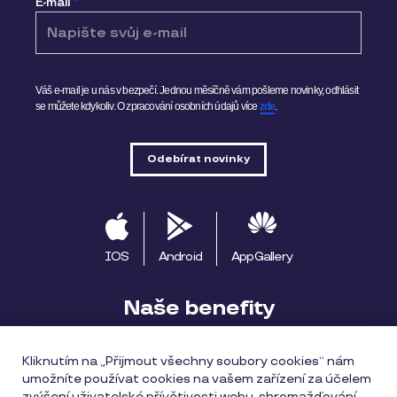
E-mail
*
Váš e-mail je u nás v bezpečí. Jednou měsíčně vám pošleme novinky, odhlásit
se můžete kdykoliv.
O zpracování osobních údajů více
zde
.
IOS
Android
AppGallery
Naše benefity
Pluxee výhody
Začínáme s Pluxee
Kliknutím na „Přijmout všechny soubory cookies“ nám
umožníte používat cookies na vašem zařízení za účelem
Apple Pay
Pluxee Cestuj
Pluxee Rozvoz
zvýšení uživatelské přívětivosti webu, shromažďování