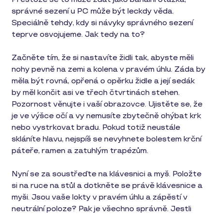
správné sezení u PC může být leckdy věda.
Speciálně tehdy, kdy si návyky správného sezení
teprve osvojujeme. Jak tedy na to?
Začněte tím, že si nastavíte židli tak, abyste měli
nohy pevně na zemi a kolena v pravém úhlu. Záda by
měla být rovná, opřená o opěrku židle a její sedák
by měl končit asi ve třech čtvrtinách stehen.
Pozornost věnujte i vaší obrazovce. Ujistěte se, že
je ve výšce očí a vy nemusíte zbytečně ohýbat krk
nebo vystrkovat bradu. Pokud totiž neustále
skláníte hlavu, nejspíš se nevyhnete bolestem krční
páteře, ramen a zatuhlým trapézům.
Nyní se za soustřeďte na klávesnici a myš. Položte
si na ruce na stůl a dotkněte se právě klávesnice a
myši. Jsou vaše lokty v pravém úhlu a zápěstí v
neutrální poloze? Pak je všechno správně. Jestli