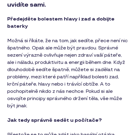
uvidíte sami.
Předejděte bolestem hlavy i zad a dobijte
baterky
Možná si říkáte, že na tom, jak sedíte, přece není nic
špatného. Opak ale může být pravdou. Správné
sezení výrazně ovlivňuje nejen zdraví vaší páteře,
ale i náladu, produktivitu a energii během dne. Když
dlouhodobě sedíte špatně, můžete si zadělat na
problémy, mezi které patří například bolesti zad,
krční páteře, hlavy nebo i trávící obtíže. A to
pochopitelně nikdo z nás nechce. Pokud si ale
osvojíte principy správného držení těla, vše může
být jinak.
Jak tedy správně sedět u počítače?
Přestože se to může zdát jako banální otázka,