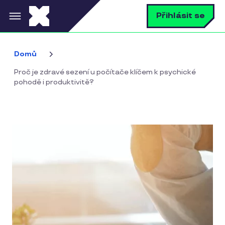
Přejít k hlavnímu obsahu
V
Přihlásit se
Domů
Proč je zdravé sezení u počítače klíčem k psychické
pohodě i produktivitě?