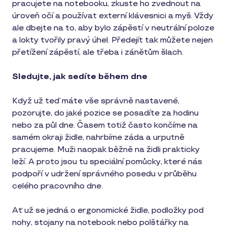
pracujete na notebooku, zkuste ho zvednout na
úroveň očí a používat externí klávesnici a myš. Vždy
ale dbejte na to, aby bylo zápěstí v neutrální poloze
a lokty tvořily pravý úhel. Předejít tak můžete nejen
přetížení zápěstí, ale třeba i zánětům šlach.
Sledujte, jak sedíte během dne
Když už teď máte vše správně nastavené,
pozorujte, do jaké pozice se posadíte za hodinu
nebo za půl dne. Časem totiž často končíme na
samém okraji židle, nahrbíme záda a urputně
pracujeme. Muži naopak běžně na židli prakticky
leží. A proto jsou tu speciální pomůcky, které nás
podpoří v udržení správného posedu v průběhu
celého pracovního dne.
Ať už se jedná o ergonomické židle, podložky pod
nohy, stojany na notebook nebo polštářky na