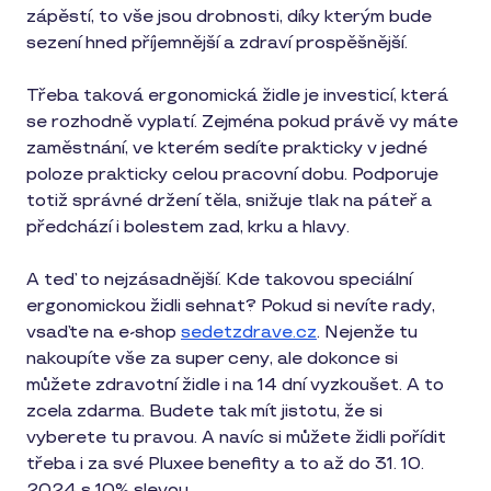
zápěstí, to vše jsou drobnosti, díky kterým bude
sezení hned příjemnější a zdraví prospěšnější.
Třeba taková ergonomická židle je investicí, která
se rozhodně vyplatí. Zejména pokud právě vy máte
zaměstnání, ve kterém sedíte prakticky v jedné
poloze prakticky celou pracovní dobu. Podporuje
totiž správné držení těla, snižuje tlak na páteř a
předchází i bolestem zad, krku a hlavy.
A teď to nejzásadnější. Kde takovou speciální
ergonomickou židli sehnat? Pokud si nevíte rady,
vsaďte na e-shop
sedetzdrave.cz
. Nejenže tu
nakoupíte vše za super ceny, ale dokonce si
můžete zdravotní židle i na 14 dní vyzkoušet. A to
zcela zdarma. Budete tak mít jistotu, že si
vyberete tu pravou. A navíc si můžete židli pořídit
třeba i za své Pluxee benefity a to až do 31. 10.
2024 s 10% slevou.