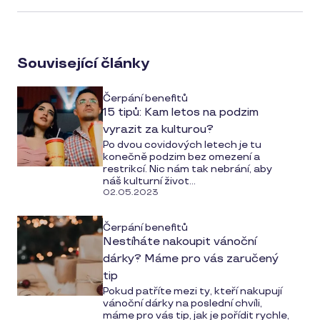
article
on
social
Související články
media
Čerpání benefitů
15 tipů: Kam letos na podzim
vyrazit za kulturou?
Po dvou covidových letech je tu
konečně podzim bez omezení a
restrikcí. Nic nám tak nebrání, aby
náš kulturní život...
02.05.2023
Čerpání benefitů
Nestíháte nakoupit vánoční
dárky? Máme pro vás zaručený
tip
Pokud patříte mezi ty, kteří nakupují
vánoční dárky na poslední chvíli,
máme pro vás tip, jak je pořídit rychle,