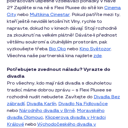
pokračování úspěšné vzdělávací pohádky V hlavě
2? Zajděte si na ně s Flexi Pluxee do sítě kin
Cinema
City
nebo
Multikina Cinestar
. Pokud patříte mezi ty,
kteří ještě neviděli letošní hit Vlny, rychle to
napravte, dokud ho v kinech dávají. Stojí rozhodně
za zkouknutí na velkém plátně! Dáváte-li přednost
většímu soukromí a útulnějším prostorám, pak
vyzkoušejte třeba
Bio Oko
nebo
Kino Světozor
.
Všechna naše partnerská kina najdete
zde
.
Potřebujete zvednout náladu? Vyrazte do
divadla
Pro všechny, kdo mají rádi divadla s dlouholetou
tradicí, máme dobrou zprávu – s Flexi Pluxee se
rozhodně nudit nebudete. Zavítejte do
Divadla Bez
zábradlí
,
Divadla Karlín
,
Divadlo Na Fidlovačce
nebo
Národního divadla v Brně,
Moravského
divadla Olomouc
,
Klicperova divadla v Hradci
Králové
nebo
Východočeského divadla v