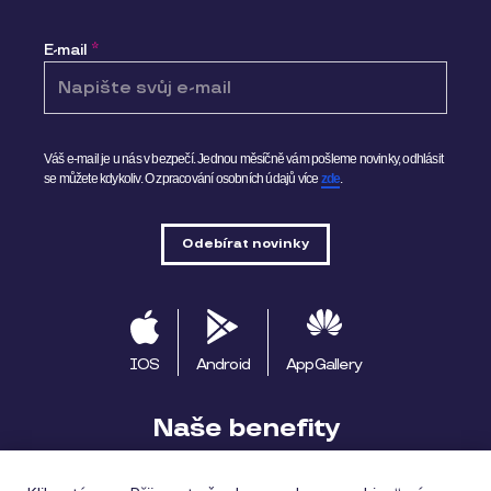
E-mail
*
Váš e-mail je u nás v bezpečí. Jednou měsíčně vám pošleme novinky, odhlásit
se můžete kdykoliv.
O zpracování osobních údajů více
zde
.
IOS
Android
AppGallery
Naše benefity
Pluxee výhody
Začínáme s Pluxee