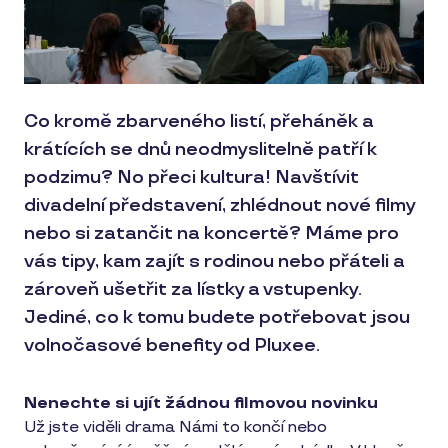
Co kromě zbarveného listí, přeháněk a
krátících se dnů neodmyslitelně patří k
podzimu? No přeci kultura! Navštívit
divadelní představení, zhlédnout nové filmy
nebo si zatančit na koncertě? Máme pro
vás tipy, kam zajít s rodinou nebo přáteli a
zároveň ušetřit za lístky a vstupenky.
Jediné, co k tomu budete potřebovat jsou
volnočasové benefity od Pluxee.
Nenechte si ujít žádnou filmovou novinku
Už jste viděli drama Námi to končí nebo