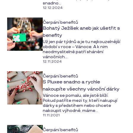
snadno...
12.12.2024
Čerpání benefitů
Bohatý Ježíšek aneb jak ušetřit s
benefity
Už jen pár týdnů a je tu nejkouzelnější
období v roce – Vánoce. A k nim
neodmyslitelně patří shánění
vánočních...
12.11.2024
Čerpání benefitů
S Pluxee snadno a rychle
nakoupíte všechny vánoční dárky
Vánoce se pomalu, ale jistě blíží.
Pokud patříte mezi ty, kteří nakupují
dárky s předstihem nebo chcete
nakoupit výhodně, máme...
11.11.2021
Čerpání benefitů