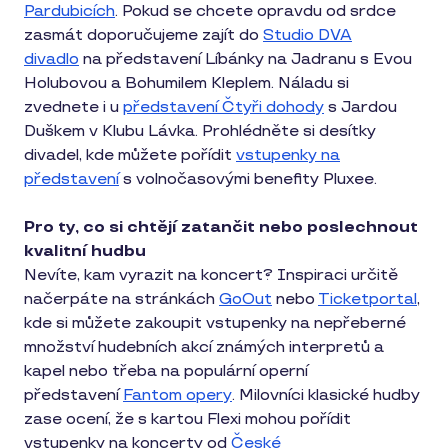
Pardubicích
. Pokud se chcete opravdu od srdce
zasmát doporučujeme zajít do
Studio DVA
divadlo
na představení Líbánky na Jadranu s Evou
Holubovou a Bohumilem Kleplem. Náladu si
zvednete i u
představení Čtyři dohody
s Jardou
Duškem v Klubu Lávka. Prohlédněte si desítky
divadel, kde můžete pořídit
vstupenky na
představení
s volnočasovými benefity Pluxee.
Pro ty, co si chtějí zatančit nebo poslechnout
kvalitní hudbu
Nevíte, kam vyrazit na koncert? Inspiraci určitě
načerpáte na stránkách
GoOut
nebo
Ticketportal
,
kde si můžete zakoupit vstupenky na nepřeberné
množství hudebních akcí známých interpretů a
kapel nebo třeba na populární operní
představení
Fantom opery
. Milovníci klasické hudby
zase ocení, že s kartou Flexi mohou pořídit
vstupenky na koncerty od
České