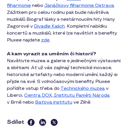
filharmonie
nebo
Janáčkovy filharmonie Ostrava
.
Zážitkem pro celou rodinu pak bude návštěva
muzikálů Biograf lásky s nestárnoucími hity Hany
Zagorové v
Divadle Kalich
. Kompletní nabídku
koncertů a muzikálů, které lze navštívit s benefity
Pluxee najdete
zde
.
A kam vyrazit za uměním či historií?
Navštivte muzea a galerie s jedinečnými výstavami
a sbírkami. Ať už vás zajímají technické inovace,
historické artefakty nebo moderní umění, každý si
přijde na své. S volnočasovými benefity Pluxee
pořídíte vstup třeba do
Technického muzea
v
Liberci,
Centra DOX
,
Institutu Paměti Národa
v Brně nebo
Baťova institutu
ve Zlíně.
Sdílet
this