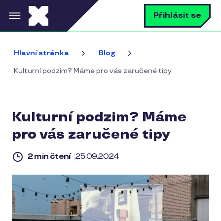
Přejít k hlavnímu obsahu
V
Přihlásit se
Hlavní stránka
Blog
Kulturní podzim? Máme pro vás zaručené tipy
Kulturní podzim? Máme
pro vás zaručené tipy
2 min čtení
25.09.2024