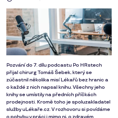
Pozvání do 7. dílu podcastu Po HRstech
přijal chirurg Tomáš Šebek, který se
zúčastnil několika misí Lékařů bez hranic a
o každé z nich napsal knihu. Všechny jeho
knihy se umístily na předních příčkách
prodejnosti. Kromě toho je spoluzakladatel
služby uLékaře.cz. V rozhovoru si povídáme
o pohybu v práci i mimo ni, o zdravém