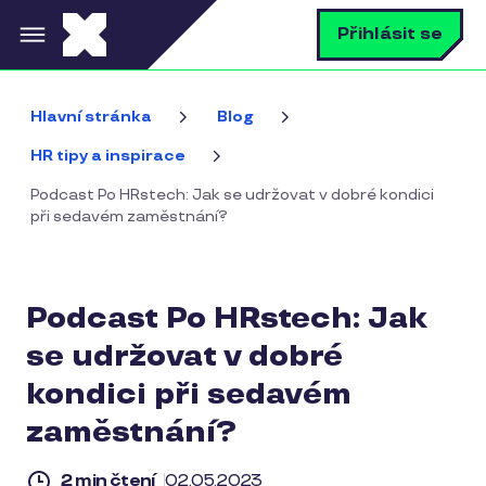
Přejít k hlavnímu obsahu
V
Přihlásit se
Hlavní stránka
Blog
HR tipy a inspirace
Podcast Po HRstech: Jak se udržovat v dobré kondici
při sedavém zaměstnání?
Podcast Po HRstech: Jak
se udržovat v dobré
kondici při sedavém
zaměstnání?
2 min čtení
02.05.2023