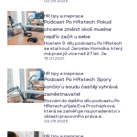
02.05.2023
HR tipy a inspirace
Podcast Po HRstech: Pokud
chceme změnit okolí, musíme
nejdřív začít u sebe
Hostem 9. dílu podcastu Po HRstech
se stal kouč Jaroslav Homolka, který
má praxi již více než 27 let. Je...
15.01.2021
HR tipy a inspirace
Podcast Po HRstech: Spory
končící u soudu častěji vyhrává
zaměstnavatel
Pozvání do dalšího dílu podcastu Po
HRstech přijala Eva Procházková,
která se zaměřuje na poradenství v
oblasti pracovního práva a...
02.05.2023
HR tipy a inspirace