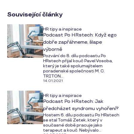
on
social
Související články
media
HR tipy a inspirace
Podcast Po HRstech: Když ego
dobře zapřáhneme, šlape
výborně
Pozvání do 8. dílu podcastu Po
HRstech přijal kouč Pavel Vosoba,
který je také spolumajitelem
poradenské společnosti M. C.
TRITON...
14.01.2021
HR tipy a inspirace
Podcast Po HRstech: Jak
předcházet syndromu vyhoření?
Hostem 6. dílu podcastu Po HRstech
se stal Tomáš Zetek, který v
současné době pracuje jako
terapeut a kouč. Nebývalo...