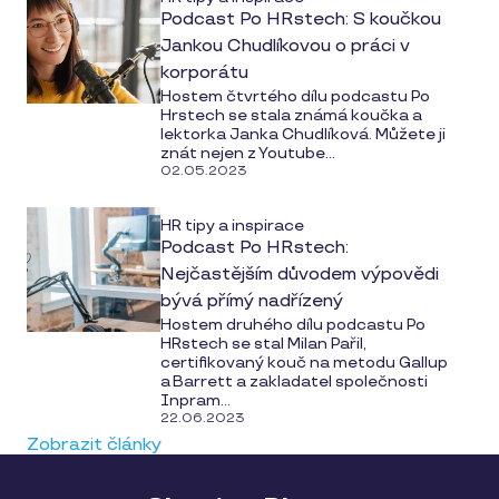
Podcast Po HRstech: S koučkou
Jankou Chudlíkovou o práci v
korporátu
Hostem čtvrtého dílu podcastu Po
Hrstech se stala známá koučka a
lektorka Janka Chudlíková. Můžete ji
znát nejen z Youtube...
02.05.2023
HR tipy a inspirace
Podcast Po HRstech:
Nejčastějším důvodem výpovědi
bývá přímý nadřízený
Hostem druhého dílu podcastu Po
HRstech se stal Milan Pařil,
certifikovaný kouč na metodu Gallup
a Barrett a zakladatel společnosti
Inpram...
22.06.2023
Zobrazit články