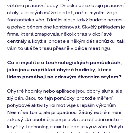
většinu pracovní doby. Dneska už existují i pracovní
stoly, u kterých můžete stát, což si myslím, že je
fantastická věc. Ideální ale je, když budete sezení
a pohyb během dne kombinovat. Skvělý příkladem je
firma, která zmapovala několik tras v okolí své
centrály a když si chcete s někým dát schůzku, tak
vám to ukáže trasu přesně v délce meetingu.
Co si myslíte o technologických pomůckách,
jako jsou například chytré hodinky, které
lidem pomáhají se zdravým životním stylem?
Chytré hodinky nebo aplikace jsou dobrý sluha, ale
zlý pán. Jsou to fajn pomůcky, protože měření
pohybové aktivity lidi motivuje k lepším výkonům.
Nesmí se tomu, ale propadnou, žádný extrém není
zdravý. Já osobně jsem pro zlatou střední cestu –
když ty technologie existují, rád je využívám. Pohyb