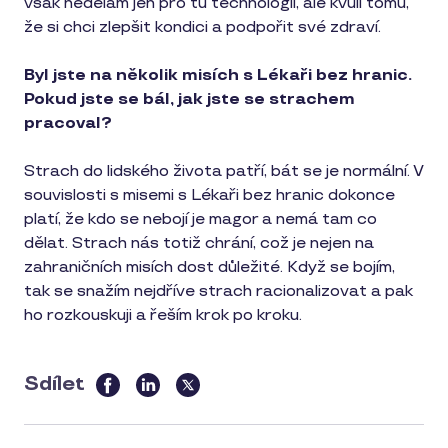
však nedělám jen pro tu technologii, ale kvůli tomu,
že si chci zlepšit kondici a podpořit své zdraví.
Byl jste na několik misích s Lékaři bez hranic.
Pokud jste se bál, jak jste se strachem
pracoval?
Strach do lidského života patří, bát se je normální. V
souvislosti s misemi s Lékaři bez hranic dokonce
platí, že kdo se nebojí je magor a nemá tam co
dělat. Strach nás totiž chrání, což je nejen na
zahraničních misích dost důležité. Když se bojím,
tak se snažím nejdříve strach racionalizovat a pak
ho rozkouskuji a řeším krok po kroku.
Sdílet
this
article