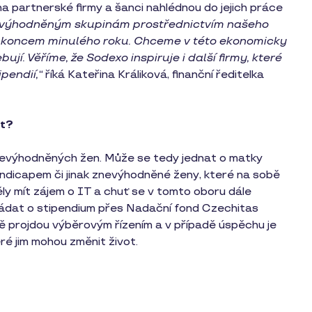
í na partnerské firmy a šanci nahlédnou do jejich práce
evýhodněným skupinám prostřednictvím našeho
li koncem minulého roku. Chceme v této ekonomicky
ují. Věříme, že Sodexo inspiruje i další firmy, které
pendií,“
říká Kateřina Králiková, finanční ředitelka
at?
nevýhodněných žen. Může se tedy jednat o matky
andicapem či jinak znevýhodněné ženy, které na sobě
ěly mít zájem o IT a chuť se v tomto oboru dále
ažádat o stipendium přes Nadační fond Czechitas
ně projdou výběrovým řízením a v případě úspěchu je
ré jim mohou změnit život.