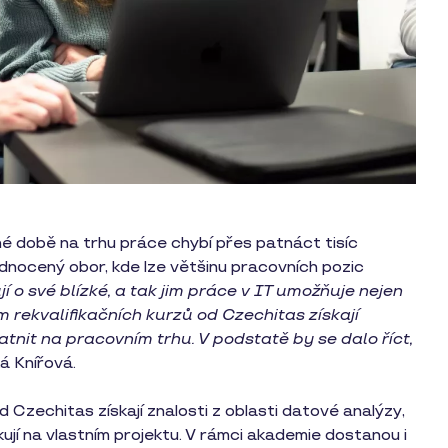
é době na trhu práce chybí přes patnáct tisíc
nocený obor, kde lze většinu pracovních pozic
jí o své blízké, a tak jim práce v IT umožňuje nejen
hem rekvalifikačních kurzů od Czechitas získají
tnit na pracovním trhu. V podstatě by se dalo říct,
ká Knířová.
 Czechitas získají znalosti z oblasti datové analýzy,
jí na vlastním projektu. V rámci akademie dostanou i