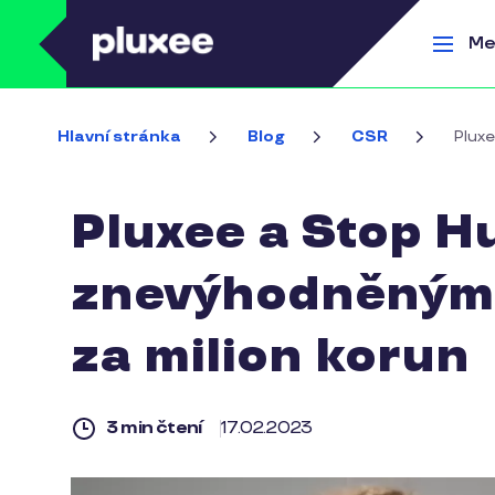
Přejít k hlavnímu obsahu
Me
Hlavní stránka
Blog
CSR
Plux
Pluxee a Stop H
znevýhodněným 
za milion korun
3 min čtení
17.02.2023