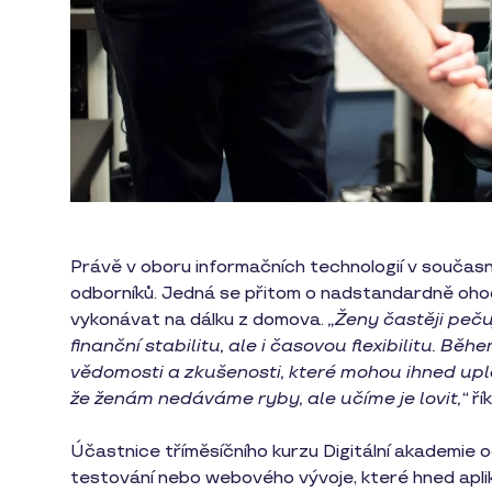
Právě v oboru informačních technologií v současn
odborníků. Jedná se přitom o nadstandardně ohod
vykonávat na dálku z domova.
„Ženy častěji peču
finanční stabilitu, ale i časovou flexibilitu. Bě
vědomosti a zkušenosti, které mohou ihned upla
že ženám nedáváme ryby, ale učíme je lovit,“
ří
Účastnice tříměsíčního kurzu Digitální akademie od
testování nebo webového vývoje, které hned apliku