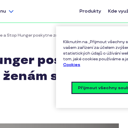
nu
Produkty
Kde využ
ee a Stop Hunger poskytne znevýhodněným ženám stipendia za m
Kliknutím na „Přijmout všechny
vašem zařízení za účelem zvýšen
statistických údajů o úžívání we
unger poskytne
tom, jaké cookies používáme a ja
Cookies
ženám stipendia
Přijmout všechny sou