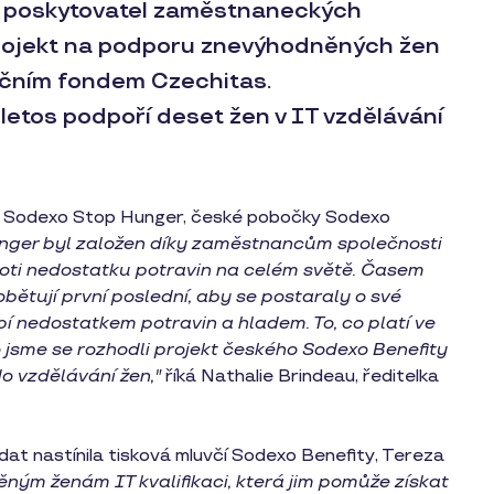
í poskytovatel zaměstnaneckých
 projekt na podporu znevýhodněných žen
ačním fondem Czechitas.
letos podpoří deset žen v IT vzdělávání
ace Sodexo Stop Hunger, české pobočky Sodexo
nger byl založen díky zaměstnancům společnosti
proti nedostatku potravin na celém světě. Časem
obětují první poslední, aby se postaraly o své
trpí nedostatkem potravin a hladem. To, co platí ve
to jsme se rozhodli projekt českého Sodexo Benefity
o vzdělávání žen,"
říká Nathalie Brindeau, ředitelka
at nastínila tisková mluvčí Sodexo Benefity, Tereza
ným ženám IT kvalifikaci, která jim pomůže získat