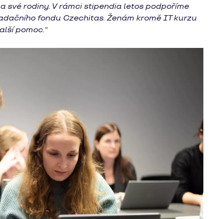
a své rodiny. V rámci stipendia letos podpoříme
m Nadačního fondu Czechitas. Ženám kromě IT kurzu
alší pomoc.“