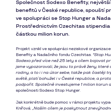
Společnost Sodexo Benefity, největš
benefitů v České republice, spouští
ve spolupráci se Stop Hunger a Nad
Prostřednictvím Czechitas stipendia 
částkou milion korun.
Projekt vznikl ve spolupráci neziskové organiz
Benefity a Nadačního fondu Czechitas.
"Stop Hu
Sodexo před více než 25 lety s cílem bojovat 
jsme vypozorovali, že jsou to právě ženy, které 
rodiny, a to i i na úkor sebe, takže pak častěji 
světě, platí bohužel i v České republice, a pro
podpořit. Společně investujeme 1 milion korun d
společnosti Sodexo Stop Hunger.
Jak konkrétně bude pomoc v rámci projektu vypad
Knířová:
„Naším cílem je poskytnout znevýhodně