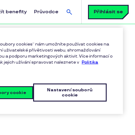
Vyhledávání
Přihlásit se
ít benefity
Průvodce
ilion korun
 soubory cookies“ nám umožníte používat cookies na
í uživatelské přívětivosti webu, shromažďování
bu a podporu marketingových aktivit. Více informací o
k jejich užívání spravovat naleznete v
Politika
Nastavení souborů
bory cookie
cookie