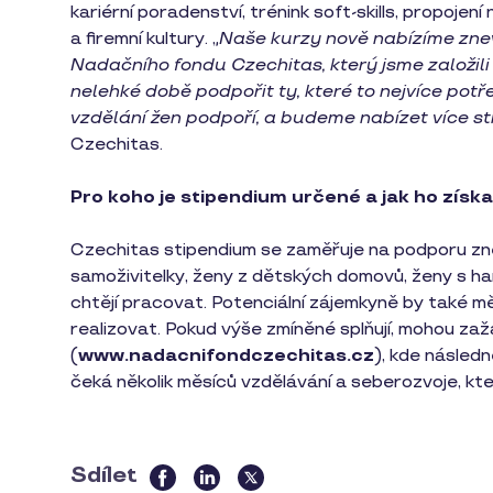
kariérní poradenství, trénink soft-skills, propojen
a firemní kultury. „
Naše kurzy nově nabízíme zn
Nadačního fondu Czechitas, který jsme založi
nelehké době podpořit ty, které to nejvíce potřeb
vzdělání žen podpoří, a budeme nabízet více sti
Czechitas.
Pro koho je stipendium určené a jak ho získ
Czechitas stipendium se zaměřuje na podporu z
samoživitelky, ženy z dětských domovů, ženy s h
chtějí pracovat. Potenciální zájemkyně by také m
realizovat. Pokud výše zmíněné splňují, mohou z
(
www.nadacnifondczechitas.cz
), kde násled
čeká několik měsíců vzdělávání a seberozvoje, kte
Sdílet