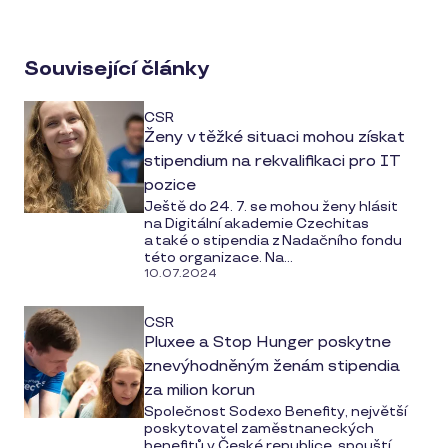
on
social
Související články
media
CSR
Ženy v těžké situaci mohou získat
stipendium na rekvalifikaci pro IT
pozice
Ještě do 24. 7. se mohou ženy hlásit
na Digitální akademie Czechitas
a také o stipendia z Nadačního fondu
této organizace. Na...
10.07.2024
CSR
Pluxee a Stop Hunger poskytne
znevýhodněným ženám stipendia
za milion korun
Společnost Sodexo Benefity, největší
poskytovatel zaměstnaneckých
benefitů v České republice, spouští