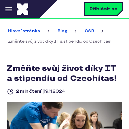
Přejít k hlavnímu obsahu
V
Přihlásit se
Hlavní stránka
Blog
CSR
Změňte svůj život díky IT a stipendiu od Czechitas!
Změňte svůj život díky IT
a stipendiu od Czechitas!
2 min čtení
19.11.2024