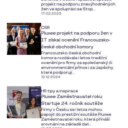
projekt na podporu znevýhodněných
žen ve spolupráci se Stop...
17.02.2023
CSR
Pluxee projekt na podporu žen v
IT získal ocenění Francouzsko-
české obchodní komory
Francouzsko-česká obchodní
komora rozdávala i letos tradiční
ocenění pro firmy za společenský či
environmentální přínos i za úspěchy,
které podporují...
12.12.2024
HR tipy a inspirace
Pluxee Zaměstnavatel roku:
Startuje 24. ročník soutěže
Firmy v Česku se i letos mohou
zapojit do prestižní soutěže Pluxee
Zaměstnavatel roku, která přináší
srovnání na základě dat...