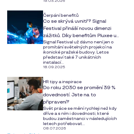
19.03.2026
Čerpání benefitů
Co se skrývá uvnitř? Signal
Festival přináší novou dimenzi
zážitků. Díky benefitům Pluxee u
Signal Festival už dávno není jen o
toho můžete být i vy.
promítání světelných projekcí na
ikonické pražské budovy. Letos
představí také 7 unikátních
instalací...
18.09.2025
HR tipy a inspirace
Do roku 2030 se promění 39 %
dovedností. Jste na to
připravení?
Svět práce se mění rychleji než kdy
dříve a s ním i dovednosti, které
budou zaměstnanci v následujících
letech potřebovat...
08.07.2026