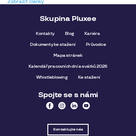
Zobrazit články
Skupina Pluxee
Kontakty
Blog
Kariéra
Dokumenty ke stažení
Průvodce
Mapa stránek
Kalendář pracovních dní a svátků 2026
Whistleblowing
Ke stažení
Spojte se s námi
Kontaktujte nás