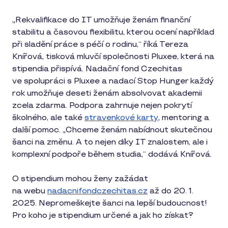
„Rekvalifikace do IT umožňuje ženám finanční
stabilitu a časovou flexibilitu, kterou ocení například
při sladění práce s péčí o rodinu,“ říká Tereza
Knířová, tisková mluvčí společnosti Pluxee, která na
stipendia přispívá. Nadační fond Czechitas
ve spolupráci s Pluxee a nadací Stop Hunger každý
rok umožňuje deseti ženám absolvovat akademii
zcela zdarma. Podpora zahrnuje nejen pokrytí
školného, ale také
stravenkové karty
, mentoring a
další pomoc. „Chceme ženám nabídnout skutečnou
šanci na změnu. A to nejen díky IT znalostem, ale i
komplexní podpoře během studia,“ dodává Knířová.
O stipendium mohou ženy zažádat
na webu
nadacnifondczechitas.cz
až do 20. 1.
2025. Nepromeškejte šanci na lepší budoucnost!
Pro koho je stipendium určené a jak ho získat?