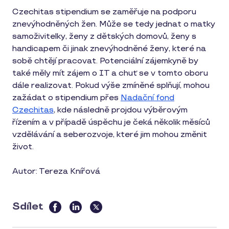
Czechitas stipendium se zaměřuje na podporu
znevýhodněných žen. Může se tedy jednat o matky
samoživitelky, ženy z dětských domovů, ženy s
handicapem či jinak znevýhodněné ženy, které na
sobě chtějí pracovat. Potenciální zájemkyně by
také měly mít zájem o IT a chuť se v tomto oboru
dále realizovat. Pokud výše zmíněné splňují, mohou
zažádat o stipendium přes
Nadační fond
Czechitas
, kde následně projdou výběrovým
řízením a v případě úspěchu je čeká několik měsíců
vzdělávání a seberozvoje, které jim mohou změnit
život.
Autor: Tereza Knířová
Sdílet
this
article