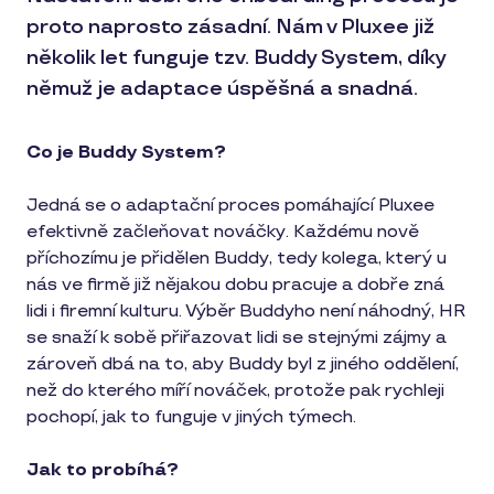
proto naprosto zásadní. Nám v Pluxee již
několik let funguje tzv. Buddy System, díky
němuž je adaptace úspěšná a snadná.
Co je Buddy System?
Jedná se o adaptační proces pomáhající Pluxee
efektivně začleňovat nováčky. Každému nově
příchozímu je přidělen Buddy, tedy kolega, který u
nás ve firmě již nějakou dobu pracuje a dobře zná
lidi i firemní kulturu. Výběr Buddyho není náhodný, HR
se snaží k sobě přiřazovat lidi se stejnými zájmy a
zároveň dbá na to, aby Buddy byl z jiného oddělení,
než do kterého míří nováček, protože pak rychleji
pochopí, jak to funguje v jiných týmech.
Jak to probíhá?