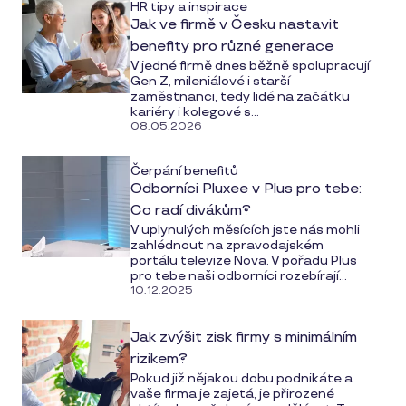
HR tipy a inspirace
Jak ve firmě v Česku nastavit
benefity pro různé generace
V jedné firmě dnes běžně spolupracují
Gen Z, mileniálové i starší
zaměstnanci, tedy lidé na začátku
kariéry i kolegové s...
08.05.2026
Čerpání benefitů
Odborníci Pluxee v Plus pro tebe:
Co radí divákům?
V uplynulých měsících jste nás mohli
zahlédnout na zpravodajském
portálu televize Nova. V pořadu Plus
pro tebe naši odborníci rozebírají...
10.12.2025
Jak zvýšit zisk firmy s minimálním
rizikem?
Pokud již nějakou dobu podnikáte a
vaše firma je zajetá, je přirozené