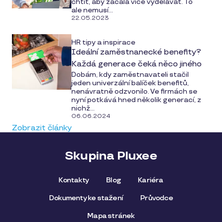
chtít, aby začala více vydělávat. To
ale nemusí...
22.05.2023
HR tipy a inspirace
Ideální zaměstnanecké benefity?
Každá generace čeká něco jiného
Dobám, kdy zaměstnavateli stačil
jeden univerzální balíček benefitů,
nenávratně odzvonilo. Ve firmách se
nyní potkává hned několik generací, z
nichž...
06.06.2024
Zobrazit články
Skupina Pluxee
Kontakty
Blog
Kariéra
Dokumenty ke stažení
Průvodce
Mapa stránek