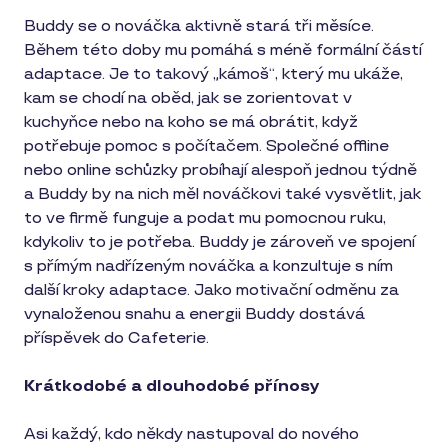
Buddy se o nováčka aktivně stará tři měsíce.
Během této doby mu pomáhá s méně formální částí
adaptace. Je to takový „kámoš“, který mu ukáže,
kam se chodí na oběd, jak se zorientovat v
kuchyňce nebo na koho se má obrátit, když
potřebuje pomoc s počítačem. Společné offline
nebo online schůzky probíhají alespoň jednou týdně
a Buddy by na nich měl nováčkovi také vysvětlit, jak
to ve firmě funguje a podat mu pomocnou ruku,
kdykoliv to je potřeba. Buddy je zároveň ve spojení
s přímým nadřízeným nováčka a konzultuje s ním
další kroky adaptace. Jako motivační odměnu za
vynaloženou snahu a energii Buddy dostává
příspěvek do Cafeterie.
Krátkodobé a dlouhodobé přínosy
Asi každý, kdo někdy nastupoval do nového