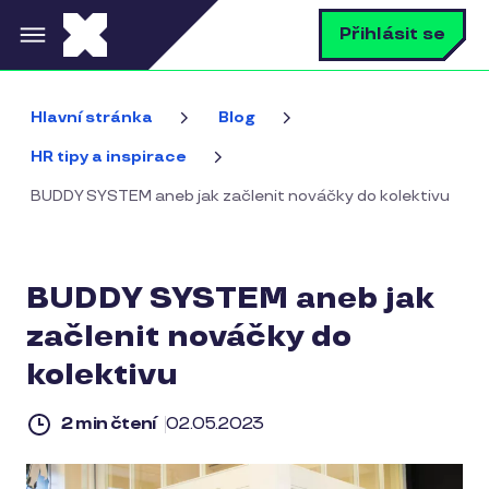
Přejít k hlavnímu obsahu
V
Přihlásit se
Hlavní stránka
Blog
HR tipy a inspirace
BUDDY SYSTEM aneb jak začlenit nováčky do kolektivu
BUDDY SYSTEM aneb jak
začlenit nováčky do
kolektivu
2 min čtení
02.05.2023