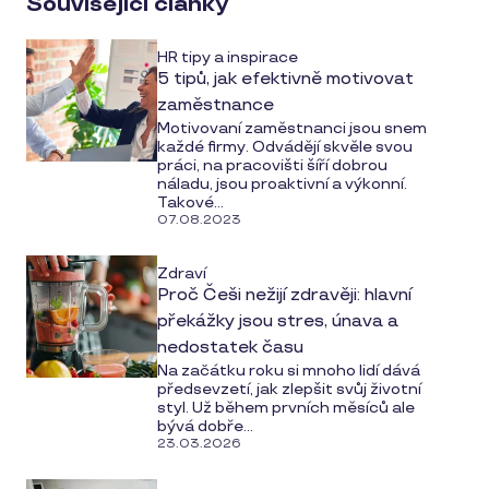
Související články
media
HR tipy a inspirace
5 tipů, jak efektivně motivovat
zaměstnance
Motivovaní zaměstnanci jsou snem
každé firmy. Odvádějí skvěle svou
práci, na pracovišti šíří dobrou
náladu, jsou proaktivní a výkonní.
Takové...
07.08.2023
Zdraví
Proč Češi nežijí zdravěji: hlavní
překážky jsou stres, únava a
nedostatek času
Na začátku roku si mnoho lidí dává
předsevzetí, jak zlepšit svůj životní
styl. Už během prvních měsíců ale
bývá dobře...
23.03.2026