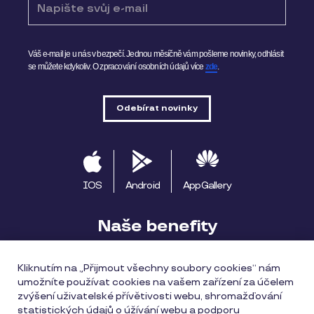
Váš e-mail je u nás v bezpečí. Jednou měsíčně vám pošleme novinky, odhlásit
se můžete kdykoliv.
O zpracování osobních údajů více
zde
.
IOS
Android
AppGallery
Naše benefity
Pluxee výhody
Začínáme s Pluxee
Kliknutím na „Přijmout všechny soubory cookies“ nám
umožníte používat cookies na vašem zařízení za účelem
Apple Pay
Pluxee Cestuj
Pluxee Rozvoz
zvýšení uživatelské přívětivosti webu, shromažďování
statistických údajů o úžívání webu a podporu
Katalog provozoven