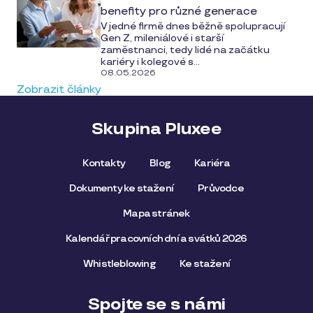
benefity pro různé generace
V jedné firmě dnes běžně spolupracují
Gen Z, mileniálové i starší
zaměstnanci, tedy lidé na začátku
kariéry i kolegové s...
08.05.2026
Zobrazit články
Skupina Pluxee
Kontakty
Blog
Kariéra
Dokumenty ke stažení
Průvodce
Mapa stránek
Kalendář pracovních dní a svátků 2026
Whistleblowing
Ke stažení
Spojte se s námi