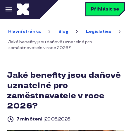
Přejít k hlavnímu obsahu
V
Přihlásit se
Hlavní stránka
Blog
Legislativa
Jaké benefity jsou daňově uznatelné pro
zaměstnavatele v roce 2026?
Jaké benefity jsou daňově
uznatelné pro
zaměstnavatele v roce
2026?
7 min čtení
29.06.2026