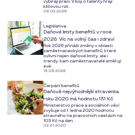
vybírají práci. V boji o talenty hrají
klíčovou roli...
09.02.2026
Legislativa
Daňové limity benefitů v roce
2026: Víc na volný čas i zdraví
Rok 2026 přináší změny v oblasti
zaměstnaneckých benefitů, které
ovlivní nejen daňové limity, ale i
trendy, kam zaměstnavatelé směřují
své...
13.03.2026
Čerpání benefitů
Daňově nejvýhodnější stravenka
roku 2020 má hodnotu 131 Kč
Ministerstvo práce a sociálních věcí
zvyšuje od 1. ledna 2020 hodnotu
stravného na pracovních cestách na
103 Kč na den...
02.01.2020