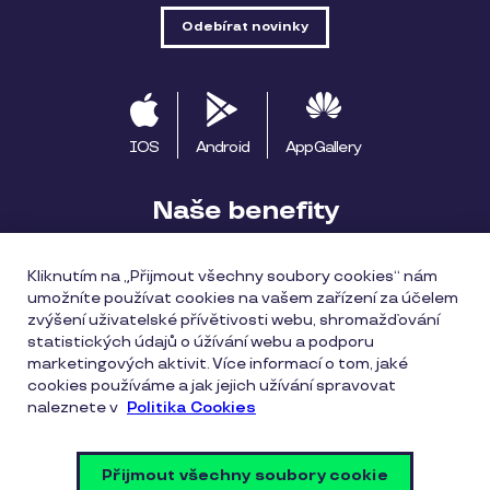
IOS
Android
AppGallery
Naše benefity
Pluxee výhody
Začínáme s Pluxee
Kliknutím na „Přijmout všechny soubory cookies“ nám
umožníte používat cookies na vašem zařízení za účelem
Apple Pay
Pluxee Cestuj
Pluxee Rozvoz
zvýšení uživatelské přívětivosti webu, shromažďování
statistických údajů o úžívání webu a podporu
Katalog provozoven
marketingových aktivit. Více informací o tom, jaké
cookies používáme a jak jejich užívání spravovat
naleznete v
Politika Cookies
Všeobecné obchodní podmínky
Zásady ochrany osobních údajů
Zásady cookies
Přijmout všechny soubory cookie
Vulnerability Disclosure Policy