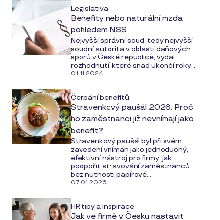
Legislativa
Benefity nebo naturální mzda
pohledem NSS
Nejvyšší správní soud, tedy nejvyšší
soudní autorita v oblasti daňových
sporů v České republice, vydal
rozhodnutí, které snad ukončí roky...
01.11.2024
Čerpání benefitů
Stravenkový paušál 2026: Proč
ho zaměstnanci již nevnímají jako
benefit?
Stravenkový paušál byl při svém
zavedení vnímán jako jednoduchý,
efektivní nástroj pro firmy, jak
podpořit stravování zaměstnanců
bez nutnosti papírové...
07.01.2026
HR tipy a inspirace
Jak ve firmě v Česku nastavit