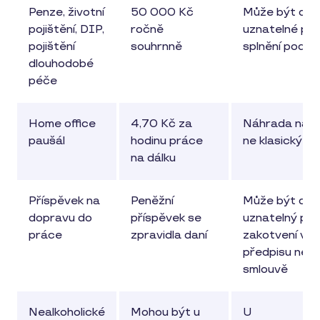
Penze, životní
50 000 Kč
Může být da
pojištění, DIP,
ročně
uznatelné při
pojištění
souhrnně
splnění podmí
dlouhodobé
péče
Home office
4,70 Kč za
Náhrada nákl
paušál
hodinu práce
ne klasický be
na dálku
Příspěvek na
Peněžní
Může být da
dopravu do
příspěvek se
uznatelný při
práce
zpravidla daní
zakotvení v
předpisu neb
smlouvě
Nealkoholické
Mohou být u
U