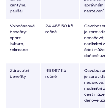
kantýna,
správném
paušál
nastavení
Volnočasové
24 483,50 Kč
Osvobozená 
benefity:
ročně
je zpravidla
sport,
nedaňová;
kultura,
nadlimitní zd
rekreace
část může bý
daňově uznat
Zdravotní
48 967 Kč
Osvobozená 
benefity
ročně
je zpravidla
nedaňová;
nadlimitní zd
část může bý
daňově uznat