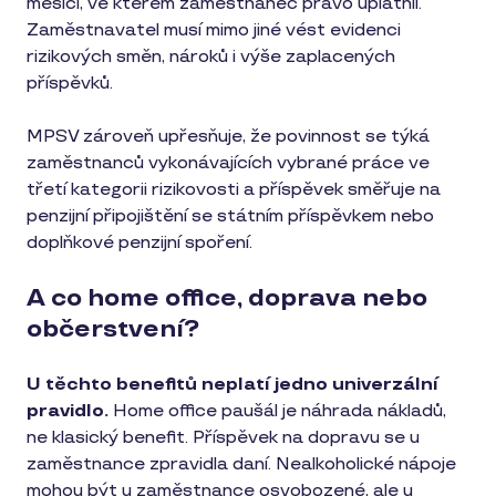
měsíci, ve kterém zaměstnanec právo uplatnil.
Zaměstnavatel musí mimo jiné vést evidenci
rizikových směn, nároků i výše zaplacených
příspěvků.
MPSV zároveň upřesňuje, že povinnost se týká
zaměstnanců vykonávajících vybrané práce ve
třetí kategorii rizikovosti a příspěvek směřuje na
penzijní připojištění se státním příspěvkem nebo
doplňkové penzijní spoření.
A co home office, doprava nebo
občerstvení?
U těchto benefitů neplatí jedno univerzální
pravidlo.
Home office paušál je náhrada nákladů,
ne klasický benefit. Příspěvek na dopravu se u
zaměstnance zpravidla daní. Nealkoholické nápoje
mohou být u zaměstnance osvobozené, ale u