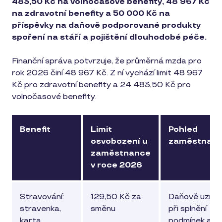
483,50 Kč na volnočasové benefity, 48 967 Kč
na zdravotní benefity a 50 000 Kč na
příspěvky na daňově podporované produkty
spoření na stáří a pojištění dlouhodobé péče.
Finanční správa potvrzuje, že průměrná mzda pro
rok 2026 činí 48 967 Kč. Z ní vychází limit 48 967
Kč pro zdravotní benefity a 24 483,50 Kč pro
volnočasové benefity.
Benefit
Limit
Pohled
osvobození u
zaměstnava
zaměstnance
v roce 2026
Stravování:
129,50 Kč za
Daňově uznat
stravenka,
směnu
při splnění
karta,
podmínek a