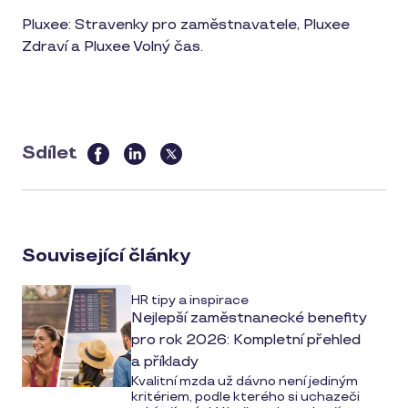
Pluxee: Stravenky pro zaměstnavatele, Pluxee
Zdraví a Pluxee Volný čas.
Sdílet
this
article
on
social
Související články
media
HR tipy a inspirace
Nejlepší zaměstnanecké benefity
pro rok 2026: Kompletní přehled
a příklady
Kvalitní mzda už dávno není jediným
kritériem, podle kterého si uchazeči