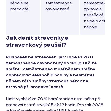
nápoje na
zaměstnance
zaměstnavat
pracovišti
osvobozené
zpravidla
nedaňové, po
nejde o ochr
nápoje
Jak danit stravenky a
stravenkový paušál?
Příspěvek na stravování je v roce 2026 u
zaměstnance osvobozený do 129,50 Kč za
směnu. Zaměstnanec musí během směny
odpracovat alespoň 3 hodiny a nesmí mu
během této směny vzniknout nárok na
stravné při pracovní cestě.
Limit vychází ze 70 % horní hranice stravného při
pracovní cestě trvající 5 až 12 hodin. Pro rok 2026
je horní hranice stravného 185 Kč, takže