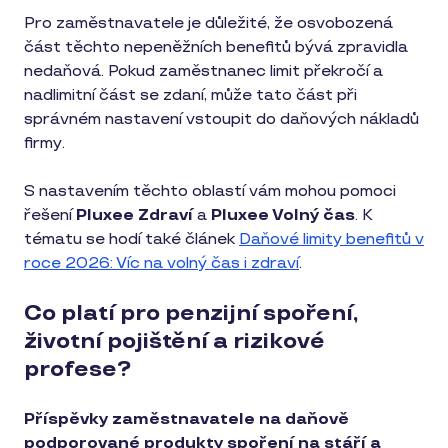
Pro zaměstnavatele je důležité, že osvobozená
část těchto nepeněžních benefitů bývá zpravidla
nedaňová. Pokud zaměstnanec limit překročí a
nadlimitní část se zdaní, může tato část při
správném nastavení vstoupit do daňových nákladů
firmy.
S nastavením těchto oblastí vám mohou pomoci
řešení
Pluxee Zdraví
a
Pluxee Volný čas
. K
tématu se hodí také článek
Daňové limity benefitů v
roce 2026: Víc na volný čas i zdraví
.
Co platí pro penzijní spoření,
životní pojištění a rizikové
profese?
Příspěvky zaměstnavatele na daňově
podporované produkty spoření na stáří a