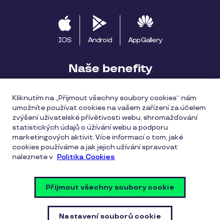
IOS
Android
AppGallery
Naše benefity
Pluxee výhody
Začínáme s Pluxee
Kliknutím na „Přijmout všechny soubory cookies“ nám
umožníte používat cookies na vašem zařízení za účelem
Apple Pay
Pluxee Cestuj
Pluxee Rozvoz
zvýšení uživatelské přívětivosti webu, shromažďování
statistických údajů o úžívání webu a podporu
Katalog provozoven
marketingových aktivit. Více informací o tom, jaké
cookies používáme a jak jejich užívání spravovat
naleznete v
Politika Cookies
Všeobecné obchodní podmínky
Zásady ochrany osobních údajů
Zásady cookies
Přijmout všechny soubory cookie
Vulnerability Disclosure Policy
Nastavení souborů cookie
Nastavení souborů cookie