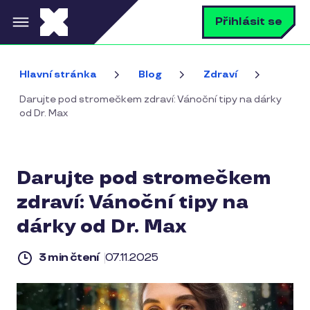
Přejít k hlavnímu obsahu
V
Přihlásit se
Hlavní stránka
Blog
Zdraví
Darujte pod stromečkem zdraví: Vánoční tipy na dárky
od Dr. Max
Darujte pod stromečkem
zdraví: Vánoční tipy na
dárky od Dr. Max
3 min čtení
07.11.2025