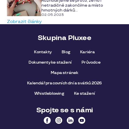
Rozhodli jsme se proto, že ho i
netradičně zakončíme a místo
hmotných dárků...
02.05.2023
Zobrazit články
Skupina Pluxee
Kontakty
Blog
Kariéra
Dokumenty ke stažení
Průvodce
Mapa stránek
Kalendář pracovních dní a svátků 2026
Whistleblowing
Ke stažení
Spojte se s námi