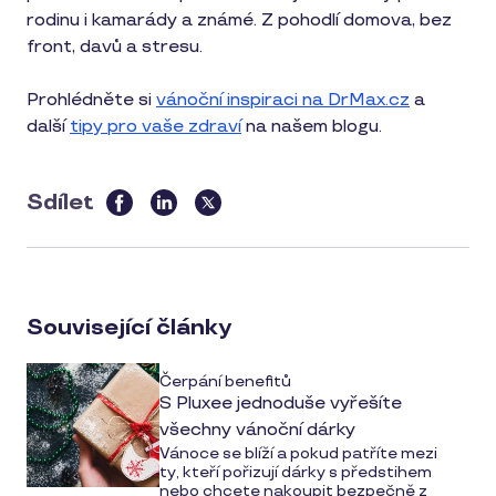
rodinu i kamarády a známé. Z pohodlí domova, bez
front, davů a stresu.
Prohlédněte si
vánoční inspiraci na DrMax.cz
a
další
tipy pro vaše zdraví
na našem blogu.
Sdílet
this
article
on
social
Související články
media
Čerpání benefitů
S Pluxee jednoduše vyřešíte
všechny vánoční dárky
Vánoce se blíží a pokud patříte mezi
ty, kteří pořizují dárky s předstihem
nebo chcete nakoupit bezpečně z