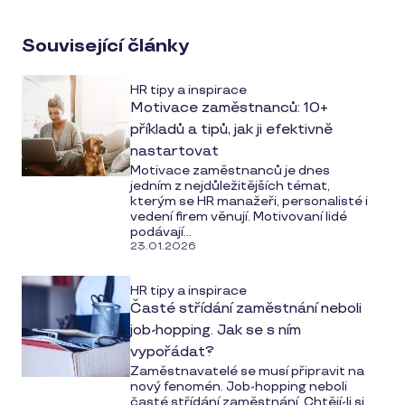
Související články
HR tipy a inspirace
Motivace zaměstnanců: 10+
příkladů a tipů, jak ji efektivně
nastartovat
Motivace zaměstnanců je dnes
jedním z nejdůležitějších témat,
kterým se HR manažeři, personalisté i
vedení firem věnují. Motivovaní lidé
podávají...
23.01.2026
HR tipy a inspirace
Časté střídání zaměstnání neboli
job-hopping. Jak se s ním
vypořádat?
Zaměstnavatelé se musí připravit na
nový fenomén. Job-hopping neboli
časté střídání zaměstnání. Chtějí-li si