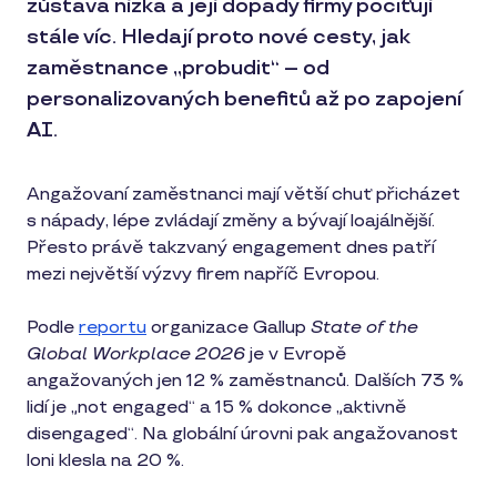
zůstává nízká a její dopady firmy pociťují
stále víc. Hledají proto nové cesty, jak
zaměstnance „probudit“ – od
personalizovaných benefitů až po zapojení
AI.
Angažovaní zaměstnanci mají větší chuť přicházet
s nápady, lépe zvládají změny a bývají loajálnější.
Přesto právě takzvaný engagement dnes patří
mezi největší výzvy firem napříč Evropou.
Podle
reportu
organizace Gallup
State of the
Global Workplace 2026
je v Evropě
angažovaných jen 12 % zaměstnanců. Dalších 73 %
lidí je „not engaged“ a 15 % dokonce „aktivně
disengaged“. Na globální úrovni pak angažovanost
loni klesla na 20 %.