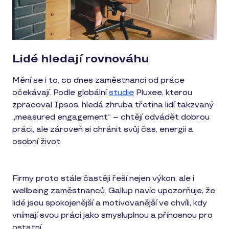
Lidé hledají rovnováhu
Mění se i to, co dnes zaměstnanci od práce
očekávají. Podle globální
studie
Pluxee, kterou
zpracoval Ipsos, hledá zhruba třetina lidí takzvaný
„measured engagement“ – chtějí odvádět dobrou
práci, ale zároveň si chránit svůj čas, energii a
osobní život.
Firmy proto stále častěji řeší nejen výkon, ale i
wellbeing zaměstnanců. Gallup navíc upozorňuje, že
lidé jsou spokojenější a motivovanější ve chvíli, kdy
vnímají svou práci jako smysluplnou a přínosnou pro
ostatní.