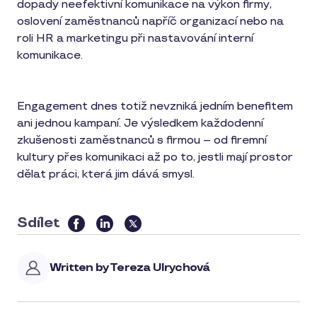
dopady neefektivní komunikace na výkon firmy,
oslovení zaměstnanců napříč organizací nebo na
roli HR a marketingu při nastavování interní
komunikace.
Engagement dnes totiž nevzniká jedním benefitem
ani jednou kampaní. Je výsledkem každodenní
zkušenosti zaměstnanců s firmou – od firemní
kultury přes komunikaci až po to, jestli mají prostor
dělat práci, která jim dává smysl.
Sdílet
this
article
Written by
Tereza Ulrychová
on
social
media