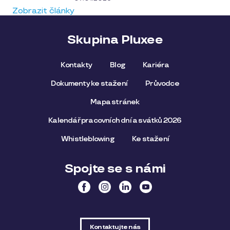
Zobrazit články
Skupina Pluxee
Kontakty
Blog
Kariéra
Dokumenty ke stažení
Průvodce
Mapa stránek
Kalendář pracovních dní a svátků 2026
Whistleblowing
Ke stažení
Spojte se s námi
Kontaktujte nás