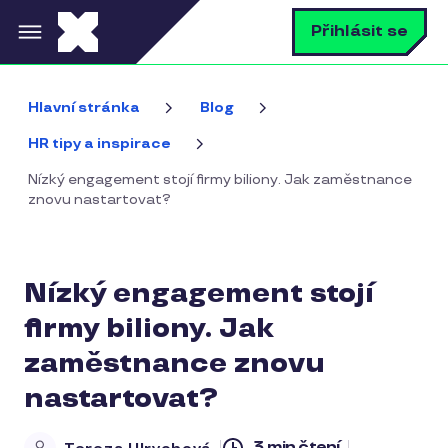
Přejít k hlavnímu obsahu
V
Přihlásit se
Hlavní stránka
Blog
HR tipy a inspirace
Nízký engagement stojí firmy biliony. Jak zaměstnance
znovu nastartovat?
Nízký engagement stojí
firmy biliony. Jak
zaměstnance znovu
nastartovat?
3 min čtení