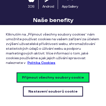
IOS
Android
AppGallery
Naše benefity
Pluxee výhody
Začínáme s Pluxee
Kliknutím na „Přijmout všechny soubory cookies“ nám
umožníte používat cookies na vašem zařízení za účelem
Apple Pay
Pluxee Cestuj
Pluxee Rozvoz
zvýšení uživatelské přívětivosti webu, shromažďování
statistických údajů o úžívání webu a podporu
Katalog provozoven
marketingových aktivit. Více informací o tom, jaké
cookies používáme a jak jejich užívání spravovat
naleznete v
Politika Cookies
Všeobecné obchodní podmínky
Zásady ochrany osobních údajů
Zásady cookies
Přijmout všechny soubory cookie
Vulnerability Disclosure Policy
Nastavení souborů cookie
Nastavení souborů cookie
Jsme certifikovaní na ISO 9001 | © Copyright Pluxee