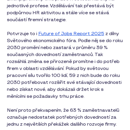
jednotlivé profese. Vzdělávání tak přestává být
podpůrnou HR aktivitou a stále více se stává
součástí firemní strategie.
Potvrzuje to i
Future of Jobs Report 2025
z dílny
Světového ekonomického fóra. Podle něj se do roku
2030 promění nebo zastará v průměru 39 %
současných dovedností zaměstnanců. Tak
rozsáhlá změna se přirozeně promítne i do potřeb
firem v oblasti vzdělávání. Pokud by světovou
pracovní sílu tvořilo 100 lidí, 59 z nich bude do roku
2030 potřebovat rozšířit své stávající dovednosti
nebo získat nové, aby dokázali držet krok s
měnícími se požadavky trhu práce.
Není proto překvapením, že 63 % zaměstnavatelů
označuje nedostatek potřebných dovedností za
jednu z největších překážek dalšího rozvoje firmy.