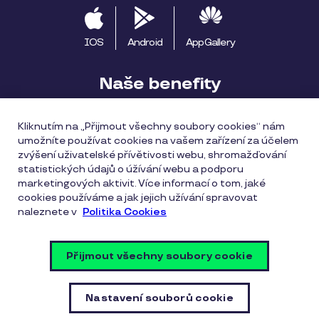
IOS
Android
AppGallery
Naše benefity
Pluxee výhody
Začínáme s Pluxee
Kliknutím na „Přijmout všechny soubory cookies“ nám
umožníte používat cookies na vašem zařízení za účelem
Apple Pay
Pluxee Cestuj
Pluxee Rozvoz
zvýšení uživatelské přívětivosti webu, shromažďování
statistických údajů o úžívání webu a podporu
Katalog provozoven
marketingových aktivit. Více informací o tom, jaké
cookies používáme a jak jejich užívání spravovat
naleznete v
Politika Cookies
Všeobecné obchodní podmínky
Zásady ochrany osobních údajů
Zásady cookies
Přijmout všechny soubory cookie
Vulnerability Disclosure Policy
Nastavení souborů cookie
Nastavení souborů cookie