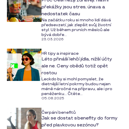
Proč Češi nežijí zdravěji: hlavní
překážky jsou stres, únava a
nedostatek času
Na začátku roku si mnoho lidí dává
předsevzetí, jak zlepšit svůj životní
styl. Už během prvních měsíců ale
bývá dobře...
23.03.2026
HR tipy a inspirace
Léto přináší lehčí jídla, nižší účty
ale ne. Ceny obědů totiž opět
rostou
Leckdo by si mohl pomyslet, že
dietnější letní pokrmy budou nejen
méně náročné na přípravu, ale i pro
peněženku… Čtěte...
05.08.2025
Čerpání benefitů
Jak se dostat s benefity do formy
před plavkovou sezónou?