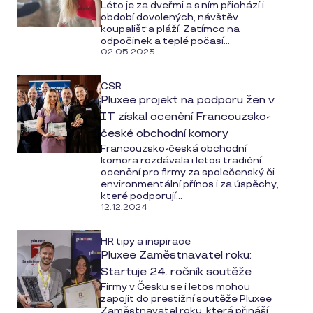
Léto je za dveřmi a s ním přichází i
období dovolených, návštěv
koupališť a pláží. Zatímco na
odpočinek a teplé počasí...
02.05.2023
CSR
Pluxee projekt na podporu žen v
IT získal ocenění Francouzsko-
české obchodní komory
Francouzsko-česká obchodní
komora rozdávala i letos tradiční
ocenění pro firmy za společenský či
environmentální přínos i za úspěchy,
které podporují...
12.12.2024
HR tipy a inspirace
Pluxee Zaměstnavatel roku:
Startuje 24. ročník soutěže
Firmy v Česku se i letos mohou
zapojit do prestižní soutěže Pluxee
Zaměstnavatel roku, která přináší