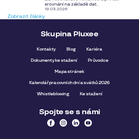
srovnání na základě dat...
19.03.2026
Zobrazit články
Skupina Pluxee
Kontakty
Blog
Kariéra
Dokumenty ke stažení
Průvodce
Mapa stránek
Kalendář pracovních dní a svátků 2026
Whistleblowing
Ke stažení
Spojte se s námi