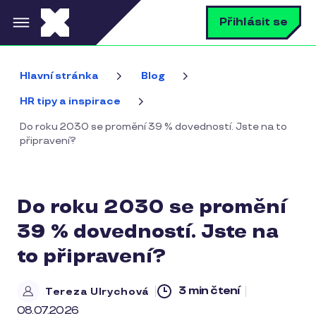
Přejít k hlavnímu obsahu
V
Přihlásit se
Hlavní stránka
Blog
HR tipy a inspirace
Do roku 2030 se promění 39 % dovedností. Jste na to
připravení?
Do roku 2030 se promění
39 % dovedností. Jste na
to připravení?
3 min čtení
Tereza Ulrychová
08.07.2026