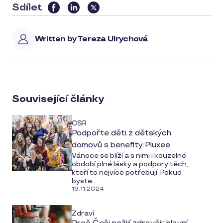
Sdílet
this
article
Written by
Tereza Ulrychová
on
social
media
Související články
CSR
Podpořte děti z dětských
domovů s benefity Pluxee
Vánoce se blíží a s nimi i kouzelné
období plné lásky a podpory těch,
kteří to nejvíce potřebují. Pokud
byste...
19.11.2024
Zdraví