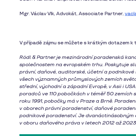
Mgr. Václav Vlk, Advokát, Associate Partner,
vacl
V případě zájmu se můžete s krátkým dotazem k t
Rödl & Partner je mezinárodní poradenská kan
společnostem na evropském trhu. Poskytuje slu
právní, daňové, auditorské, účetní a podnikové
všech významných průmyslových zemích světa. 
střední, východní a západní Evropě, v Asii i US
poradců ve 110 pobočkách v téměř 50 zemích sv
roku 1991, pobočky má v Praze a Brně. Poradens
v oborech právní poradenství, daňové poradens
podnikové poradenství. Je dvanáctinásobným dr
v oboru daňového práva v letech 2012 až 2023