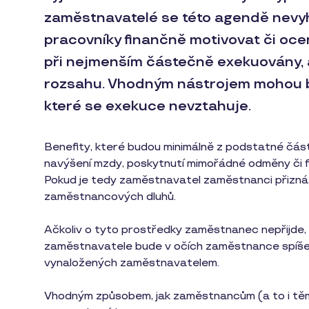
zaměstnavatelé se této agendě nevyh
pracovníky finančně motivovat či oce
při nejmenším částečně exekuovány, a
rozsahu. Vhodným nástrojem mohou bý
které se exekuce nevztahuje.
Benefity, které budou minimálně z podstatné části
navýšení mzdy, poskytnutí mimořádné odměny či fi
Pokud je tedy zaměstnavatel zaměstnanci přizná
zaměstnancových dluhů.
Ačkoliv o tyto prostředky zaměstnanec nepřijde
zaměstnavatele bude v očích zaměstnance spíše 
vynaložených zaměstnavatelem.
Vhodným způsobem, jak zaměstnancům (a to i těm 