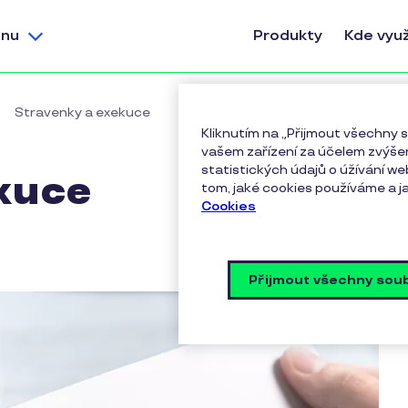
nu
Produkty
Kde využ
Stravenky a exekuce
Kliknutím na „Přijmout všechny
vašem zařízení za účelem zvýšen
statistických údajů o úžívání we
kuce
tom, jaké cookies používáme a ja
Cookies
Přijmout všechny sou