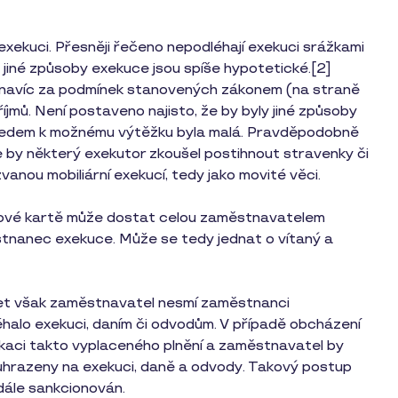
exekuci. Přesněji řečeno nepodléhají exekuci srážkami
 jiné způsoby exekuce jsou spíše hypotetické.[2]
 navíc za podmínek stanovených zákonem (na straně
mů. Není postaveno najisto, že by byly jiné způsoby
zhledem k možnému výtěžku byla malá. Pravděpodobně
že by některý exekutor zkoušel postihnout stravenky či
anou mobiliární exekucí, tedy jako movité věci.
ové kartě může dostat celou zaměstnavatelem
stnanec exekuce. Může se tedy jednat o vítaný a
ret však zaměstnavatel nesmí zaměstnanci
léhalo exekuci, daním či odvodům. V případě obcházení
ifikaci takto vyplaceného plnění a zaměstnavatel by
 uhrazeny na exekuci, daně a odvody. Takový postup
dále sankcionován.