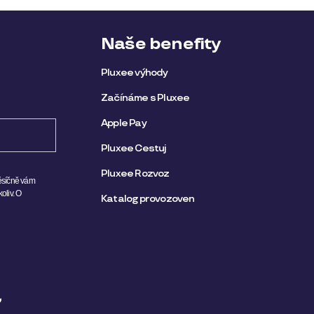
Naše benefity
Pluxee výhody
Začínáme s Pluxee
Apple Pay
Pluxee Cestuj
Pluxee Rozvoz
měsíčně vám
oliv.
O
Katalog provozoven