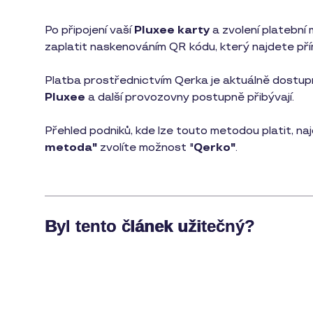
Po připojení vaší
Pluxee karty
a zvolení platební
zaplatit naskenováním QR kódu, který najdete pří
Platba prostřednictvím Qerka je aktuálně dostu
Pluxee
a další provozovny postupně přibývají.
Přehled podniků, kde lze touto metodou platit, naj
metoda"
zvolíte možnost "
Qerko"
.