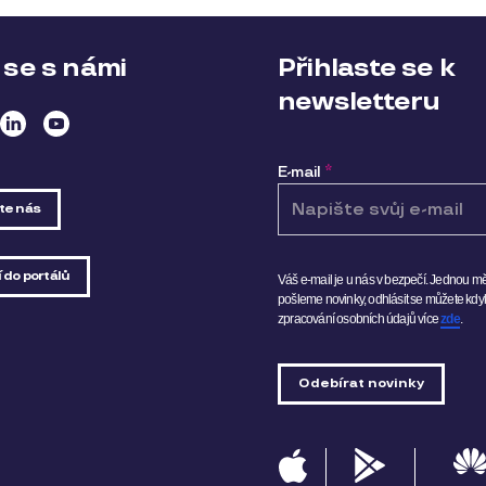
 se s námi
Přihlaste se k
newsletteru
E-mail
*
te nás
 do portálů
Váš e-mail je u nás v bezpečí. Jednou 
pošleme novinky, odhlásit se můžete kdyk
zpracování osobních údajů více
zde
.