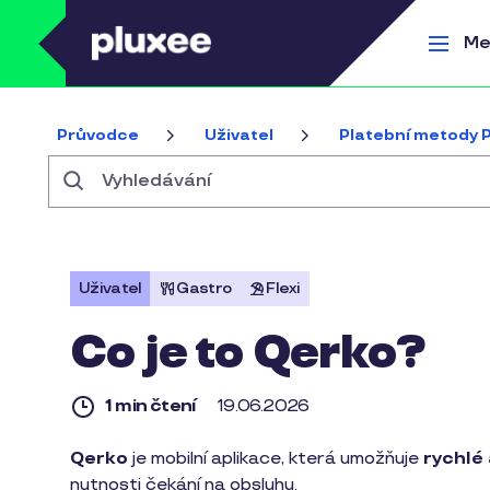
Přejít k hlavnímu obsahu
Me
Průvodce
Uživatel
Platební metody 
Vyhledávání
Uživatel
Gastro
Flexi
Co je to Qerko?
1 min čtení
19.06.2026
1
Qerko
je mobilní aplikace, která umožňuje
rychlé
min
nutnosti čekání na obsluhu.
čtení