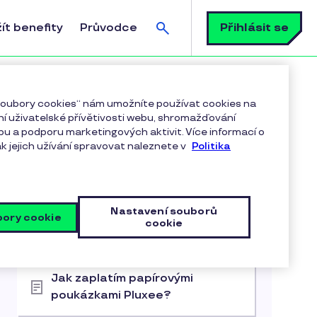
Vyhledávání
Přihlásit se
ít benefity
Průvodce
 soubory cookies“ nám umožníte používat cookies na
í uživatelské přívětivosti webu, shromažďování
bu a podporu marketingových aktivit. Více informací o
k jejich užívání spravovat naleznete v
Politika
Články v kategorii
Nastavení souborů
bory cookie
cookie
Platební metody Pluxee
Jak zaplatím papírovými
poukázkami Pluxee?