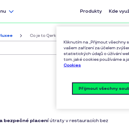
nu
Produkty
Kde využ
Pluxee
Co je to Qerko?
Kliknutím na „Přijmout všechny
vašem zařízení za účelem zvýšen
statistických údajů o úžívání we
tom, jaké cookies používáme a ja
Cookies
Přijmout všechny sou
 a bezpečné placení
útraty v restauracích bez