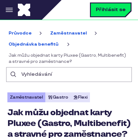
Přejít k hlavnímu obsahu
V
Přihlásit se
Průvodce
Zaměstnavatel
Objednávka benefitů
Jak můžu objednat karty Pluxee (Gastro, Multibenefit)
a stravné pro zaměstnance?
Vyhledávání
Zaměstnavatel
Gastro
Flexi
Jak můžu objednat karty
Pluxee (Gastro, Multibenefit)
a stravné pro zaměstnance?