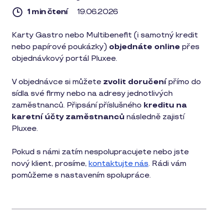
1 min čtení
19.06.2026
1
Karty Gastro nebo Multibenefit (i samotný kredit
min
nebo papírové poukázky)
objednáte online
přes
čtení
objednávkový portál Pluxee.
V objednávce si můžete
zvolit doručení
přímo do
sídla své firmy nebo na adresy jednotlivých
zaměstnanců. Připsání příslušného
kreditu na
karetní účty zaměstnanců
následně zajistí
Pluxee.
Pokud s námi zatím nespolupracujete nebo jste
nový klient, prosíme,
kontaktujte nás
. Rádi vám
pomůžeme s nastavením spolupráce.