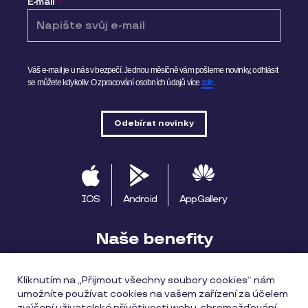
E-mail
*
Váš e-mail je u nás v bezpečí. Jednou měsíčně vám pošleme novinky, odhlásit
se můžete kdykoliv.
O zpracování osobních údajů více
zde
.
IOS
Android
AppGallery
Naše benefity
Pluxee výhody
Začínáme s Pluxee
Kliknutím na „Přijmout všechny soubory cookies“ nám
umožníte používat cookies na vašem zařízení za účelem
Apple Pay
Pluxee Cestuj
Pluxee Rozvoz
zvýšení uživatelské přívětivosti webu, shromažďování